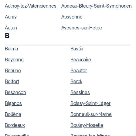
Aulnoy-lez-Valenciennes
Auneau-Bleury-Saint-Symphorien
Auray
Aussonne
Autun
Avesnes-sur-Helpe
B
Balma
Bastia
Bayonne
Beaucaire
Beaune
Beautor
Belfort
Berck
Besançon
Bessines
Biganos
Boissy-Saint-Léger
Bollène
Bonneuil-sur-Marne
Bordeaux
Boulay-Moselle