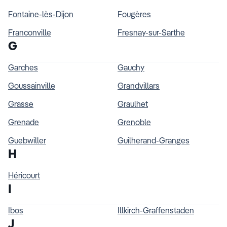
Fontaine-lès-Dijon
Fougères
Franconville
Fresnay-sur-Sarthe
G
Garches
Gauchy
Goussainville
Grandvillars
Grasse
Graulhet
Grenade
Grenoble
Guebwiller
Guilherand-Granges
H
Héricourt
I
Ibos
Illkirch-Graffenstaden
J