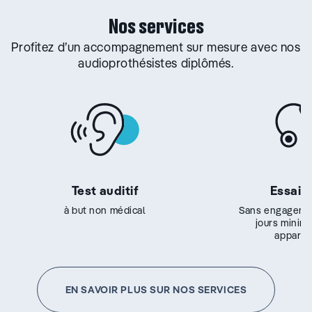
Nos services
Profitez d’un accompagnement sur mesure avec nos
audioprothésistes diplômés.
Test auditif
Essai g
à but non médical
Sans engageme
jours minim
appareil
EN SAVOIR PLUS SUR NOS SERVICES