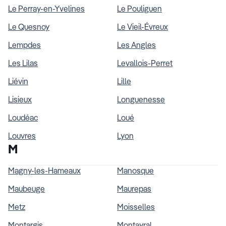
Le Perray-en-Yvelines
Le Pouliguen
Le Quesnoy
Le Vieil-Évreux
Lempdes
Les Angles
Les Lilas
Levallois-Perret
Liévin
Lille
Lisieux
Longuenesse
Loudéac
Loué
Louvres
Lyon
M
Magny-les-Hameaux
Manosque
Maubeuge
Maurepas
Metz
Moisselles
Montargis
Montayral