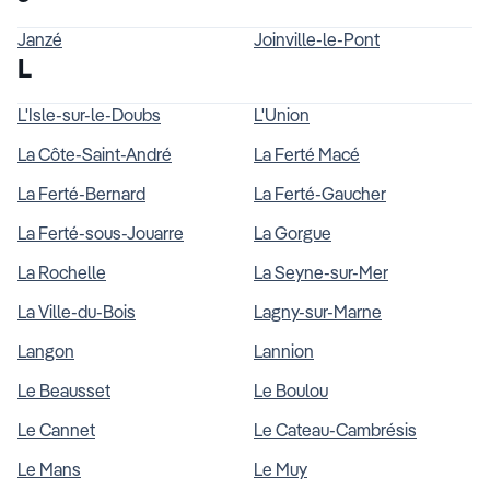
Janzé
Joinville-le-Pont
L
L'Isle-sur-le-Doubs
L'Union
La Côte-Saint-André
La Ferté Macé
La Ferté-Bernard
La Ferté-Gaucher
La Ferté-sous-Jouarre
La Gorgue
La Rochelle
La Seyne-sur-Mer
La Ville-du-Bois
Lagny-sur-Marne
Langon
Lannion
Le Beausset
Le Boulou
Le Cannet
Le Cateau-Cambrésis
Le Mans
Le Muy