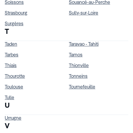
Soissons
Souancé-au-Perche
Strasbourg
Sully-sur-Loire
Surgères
T
Taden
Taravao - Tahiti
Tarbes
Tarnos
Thiais
Thionville
Thourotte
Tonneins
Toulouse
Tournefeuille
Tulle
U
Urrugne
V