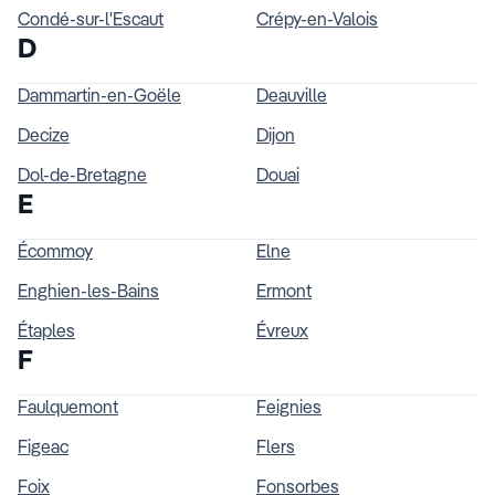
Condé-sur-l'Escaut
Crépy-en-Valois
D
Dammartin-en-Goële
Deauville
Decize
Dijon
Dol-de-Bretagne
Douai
E
Écommoy
Elne
Enghien-les-Bains
Ermont
Étaples
Évreux
F
Faulquemont
Feignies
Figeac
Flers
Foix
Fonsorbes