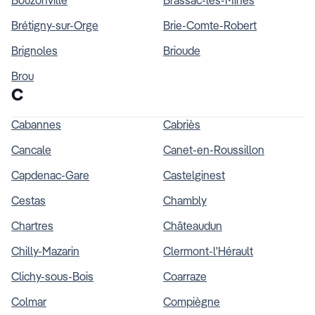
Bouzonville
Brassac-les-Mines
Brétigny-sur-Orge
Brie-Comte-Robert
Brignoles
Brioude
Brou
C
Cabannes
Cabriès
Cancale
Canet-en-Roussillon
Capdenac-Gare
Castelginest
Cestas
Chambly
Chartres
Châteaudun
Chilly-Mazarin
Clermont-l'Hérault
Clichy-sous-Bois
Coarraze
Colmar
Compiègne