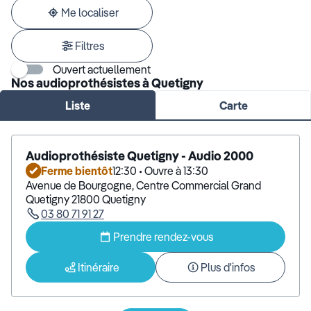
adresse
Me localiser
Filtres
Ouvert actuellement
Nos audioprothésistes à Quetigny
Liste
Carte
Audioprothésiste Quetigny - Audio 2000
Ferme bientôt
12:30 • Ouvre à 13:30
Avenue de Bourgogne, Centre Commercial Grand
Quetigny 21800 Quetigny
03 80 71 91 27
Prendre rendez-vous
Itinéraire
Plus d'infos