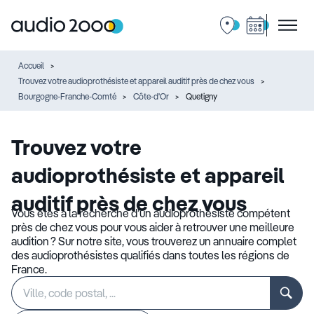
Accueil
Trouvez votre audioprothésiste et appareil auditif près de chez vous
Bourgogne-Franche-Comté
Côte-d'Or
Quetigny
Trouvez votre
audioprothésiste et appareil
auditif près de chez vous
Vous êtes à la recherche d’un audioprothésiste compétent
près de chez vous pour vous aider à retrouver une meilleure
audition ? Sur notre site, vous trouverez un annuaire complet
des audioprothésistes qualifiés dans toutes les régions de
France.
Rechercher
Veuillez
un
renseigner
établissement
une