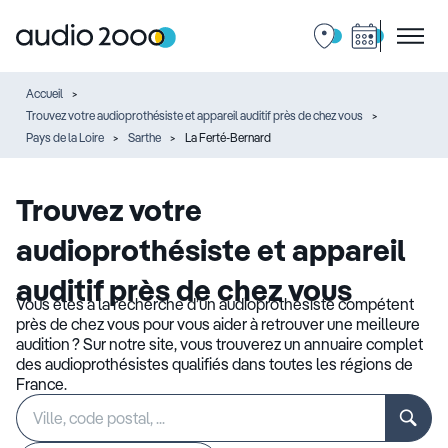
Accueil
Trouvez votre audioprothésiste et appareil auditif près de chez vous
Pays de la Loire
Sarthe
La Ferté-Bernard
Trouvez votre
audioprothésiste et appareil
auditif près de chez vous
Vous êtes à la recherche d’un audioprothésiste compétent
près de chez vous pour vous aider à retrouver une meilleure
audition ? Sur notre site, vous trouverez un annuaire complet
des audioprothésistes qualifiés dans toutes les régions de
France.
Rechercher
Veuillez
un
renseigner
établissement
une