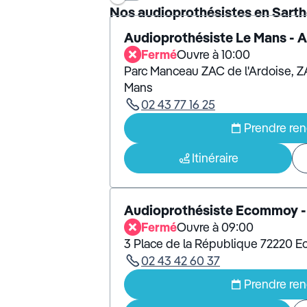
Nos audioprothésistes en Sart
Audioprothésiste Le Mans - 
Fermé
Ouvre à 10:00
Parc Manceau ZAC de l'Ardoise, Z
Mans
02 43 77 16 25
Prendre re
Itinéraire
Audioprothésiste Ecommoy -
Fermé
Ouvre à 09:00
3 Place de la République 72220 
02 43 42 60 37
Prendre re