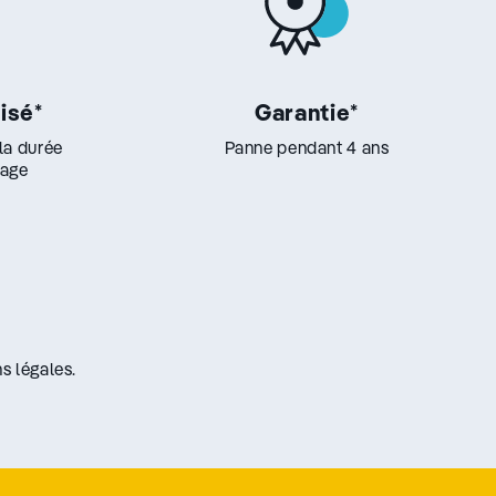
lisé
*
Garantie
*
 la durée
Panne pendant 4 ans
lage
s légales.