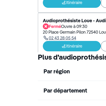
Itinéraire
Audioprothésiste Loue - Aud
Fermé
Ouvre à 09:30
20 Place Germain Pilon 72540 Lo
02 43 28 05 54
Itinéraire
Plus d’audioprothési
Audioprothésiste Fresnay Su
Fermé
Ouvre à 09:30
Par région
3 Bis Place Thiers 72130 Fresnay 
02 43 97 22 09
Par département
Itinéraire