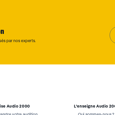
on
osés par nos experts.
tise Audio 2000
L’enseigne Audio 2
ndre votre audition
Qui sommes-nous ?