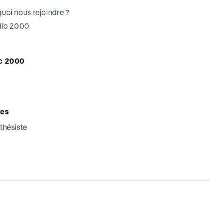
uoi nous rejoindre ?
udio 2000
c 2000
tes
thésiste