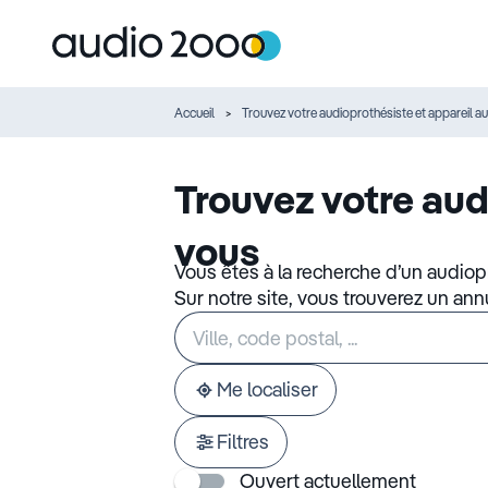
Accueil
Trouvez votre audioprothésiste et appareil au
Trouvez votre aud
vous
Vous êtes à la recherche d’un audiop
Sur notre site, vous trouverez un an
Rechercher
Veuillez
un
renseigner
établissement
une
adresse
Me localiser
Filtres
Ouvert actuellement