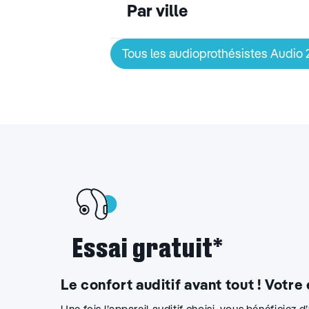
Audioprothésiste La Ferte Be
Par ville
Fermé
Ouvre à 09:00
23 Rue Denfert Rochereau 72400 
Tous les audioprothésistes Audio
02 43 93 04 29
Prendre re
Itinéraire
Essai gratuit*
Le confort auditif avant tout ! Votre