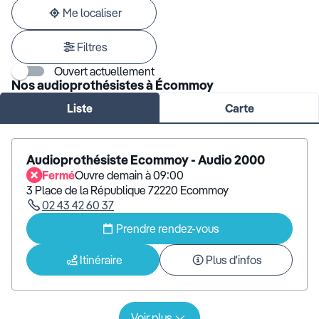
adresse
Me localiser
Filtres
Ouvert actuellement
Nos audioprothésistes à Écommoy
Liste
Carte
Audioprothésiste Ecommoy - Audio 2000
Fermé
Ouvre demain à 09:00
3 Place de la République 72220 Ecommoy
02 43 42 60 37
Prendre rendez-vous
Itinéraire
Plus d'infos
Voir plus