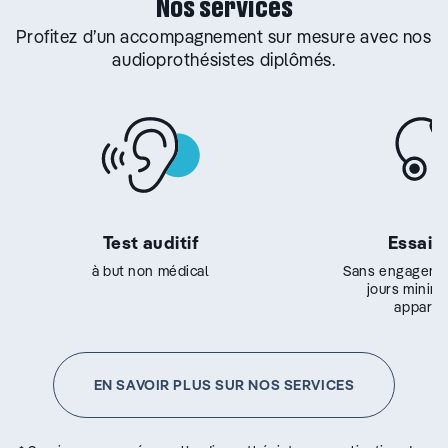
Nos services
Profitez d’un accompagnement sur mesure avec nos
audioprothésistes diplômés.
Test auditif
Essai g
à but non médical
Sans engageme
jours minim
appareil
EN SAVOIR PLUS SUR NOS SERVICES