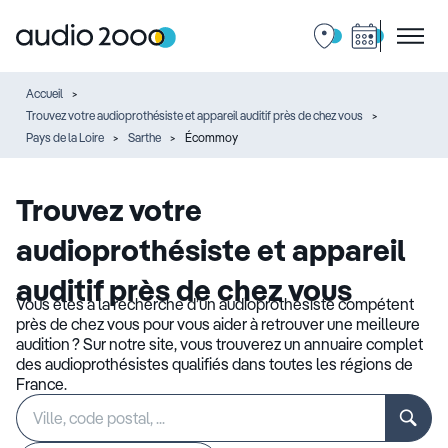
Accueil
Trouvez votre audioprothésiste et appareil auditif près de chez vous
Pays de la Loire
Sarthe
Écommoy
Trouvez votre
audioprothésiste et appareil
auditif près de chez vous
Vous êtes à la recherche d’un audioprothésiste compétent
près de chez vous pour vous aider à retrouver une meilleure
audition ? Sur notre site, vous trouverez un annuaire complet
des audioprothésistes qualifiés dans toutes les régions de
France.
Rechercher
Veuillez
un
renseigner
établissement
une