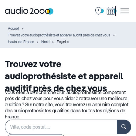
Accueil
Trouvez votre audioprothésiste et appareil auditif près de chez vous
Hauts-de-France
Nord
Feignies
Trouvez votre
audioprothésiste et appareil
auditif près de chez vous
Vous êtes à la recherche d’un audioprothésiste compétent
près de chez vous pour vous aider à retrouver une meilleure
audition ? Sur notre site, vous trouverez un annuaire complet
des audioprothésistes qualifiés dans toutes les régions de
France.
Rechercher
Veuillez
un
renseigner
établissement
une