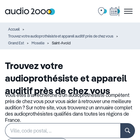
Accueil
Trouvez votre audioprothésiste et appareil auditif près de chez vous
Grand Est
Moselle
Saint-Avold
Trouvez votre
audioprothésiste et appareil
auditif près de chez vous
Vous êtes à la recherche d’un audioprothésiste compétent
près de chez vous pour vous aider à retrouver une meilleure
audition ? Sur notre site, vous trouverez un annuaire complet
des audioprothésistes qualifiés dans toutes les régions de
France.
Rechercher
Veuillez
un
renseigner
établissement
une