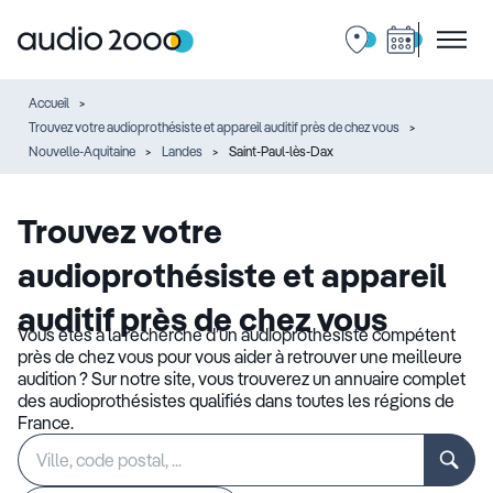
Accueil
Trouvez votre audioprothésiste et appareil auditif près de chez vous
Nouvelle-Aquitaine
Landes
Saint-Paul-lès-Dax
Trouvez votre
audioprothésiste et appareil
auditif près de chez vous
Vous êtes à la recherche d’un audioprothésiste compétent
près de chez vous pour vous aider à retrouver une meilleure
audition ? Sur notre site, vous trouverez un annuaire complet
des audioprothésistes qualifiés dans toutes les régions de
France.
Rechercher
Veuillez
un
renseigner
établissement
une