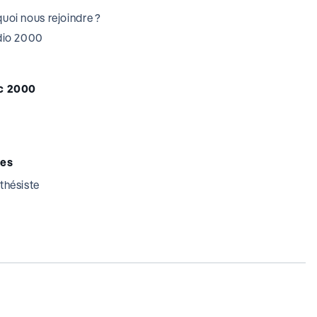
uoi nous rejoindre ?
udio 2000
c 2000
tes
thésiste