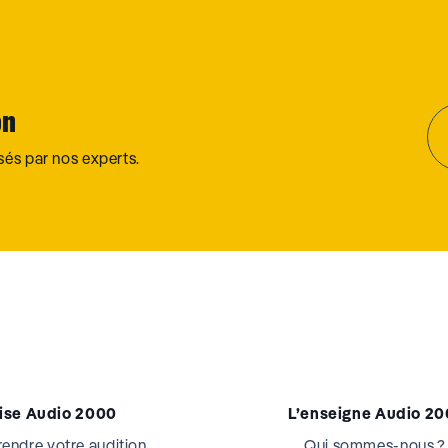
on
osés par nos experts.
tise Audio 2000
L’enseigne Audio 2
ndre votre audition
Qui sommes-nous ?