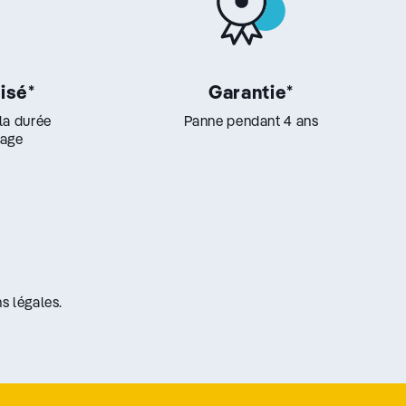
lisé
*
Garantie
*
 la durée
Panne pendant 4 ans
lage
s légales.