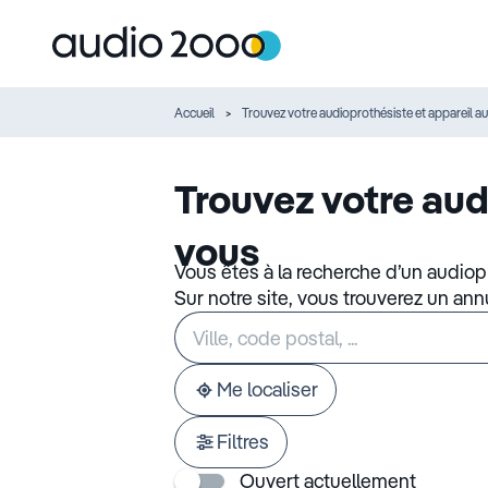
Accueil
Trouvez votre audioprothésiste et appareil au
Trouvez votre aud
vous
Vous êtes à la recherche d’un audiop
Sur notre site, vous trouverez un an
Rechercher
Veuillez
un
renseigner
établissement
une
adresse
Me localiser
Filtres
Ouvert actuellement