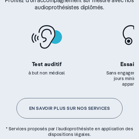
Profitez d’un accompagnement sur mesure avec nos
audioprothésistes diplômés.
Test auditif
Essai g
à but non médical
Sans engageme
jours minim
appareil
EN SAVOIR PLUS SUR NOS SERVICES
* Services proposés par l’audioprothésiste en application des
dispositions légales.