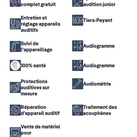
complet gratuit
audition junior
Entretien et
Tiers-Payant
réglage appareils
auditifs
Suivi de
Audiogramme
l'appareillage
100% santé
Audiogramme
Protections
Audiométrie
auditives sur
mesure
Réparation
Traitement des
d'appareil auditif
acouphènes
Vente de matériel
pour