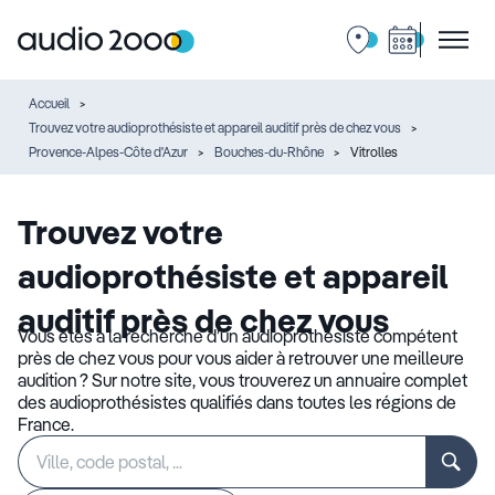
Accueil
Trouvez votre audioprothésiste et appareil auditif près de chez vous
Provence-Alpes-Côte d'Azur
Bouches-du-Rhône
Vitrolles
Trouvez votre
audioprothésiste et appareil
auditif près de chez vous
Vous êtes à la recherche d’un audioprothésiste compétent
près de chez vous pour vous aider à retrouver une meilleure
audition ? Sur notre site, vous trouverez un annuaire complet
des audioprothésistes qualifiés dans toutes les régions de
France.
Rechercher
Veuillez
un
renseigner
établissement
une