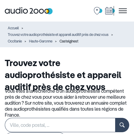
Accueil
Trouvez votre audioprothésiste et appareil auditif près de chez vous
Occitanie
Haute-Garonne
Castelginest
Trouvez votre
audioprothésiste et appareil
auditif près de chez vous
Vous êtes à la recherche d’un audioprothésiste compétent
près de chez vous pour vous aider à retrouver une meilleure
audition ? Sur notre site, vous trouverez un annuaire complet
des audioprothésistes qualifiés dans toutes les régions de
France.
Rechercher
Veuillez
un
renseigner
établissement
une