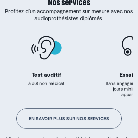
Nos services
Profitez d’un accompagnement sur mesure avec nos
audioprothésistes diplômés.
Test auditif
Essai g
à but non médical
Sans engageme
jours minim
appareil
EN SAVOIR PLUS SUR NOS SERVICES