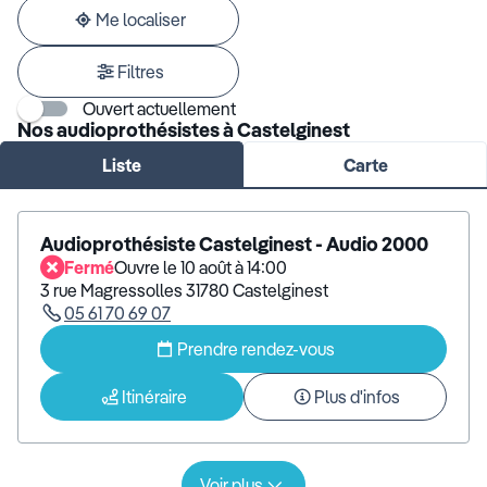
adresse
Me localiser
Filtres
Ouvert actuellement
Nos audioprothésistes à Castelginest
Liste
Carte
Audioprothésiste Castelginest - Audio 2000
Fermé
Ouvre le 10 août à 14:00
3 rue Magressolles 31780 Castelginest
05 61 70 69 07
Prendre rendez-vous
Itinéraire
Plus d'infos
Voir plus