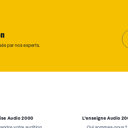
on
osés par nos experts.
tise Audio 2000
L’enseigne Audio 2
ndre votre audition
Qui sommes-nous ?