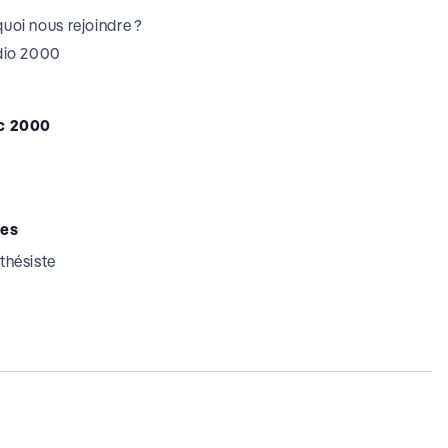
uoi nous rejoindre ?
udio 2000
c 2000
tes
thésiste