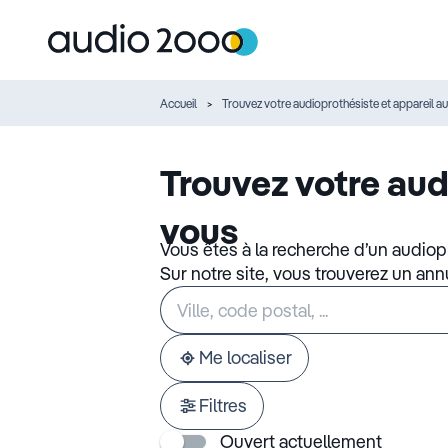
Accueil
Trouvez votre audioprothésiste et appareil au
Trouvez votre aud
vous
Vous êtes à la recherche d’un audiop
Sur notre site, vous trouverez un an
Rechercher
Veuillez
un
renseigner
établissement
une
adresse
Me localiser
Filtres
Ouvert actuellement