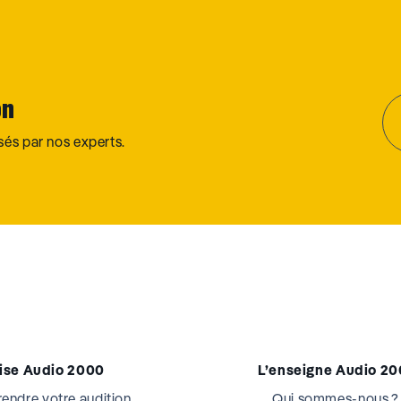
on
osés par nos experts.
tise Audio 2000
L’enseigne Audio 2
ndre votre audition
Qui sommes-nous ?