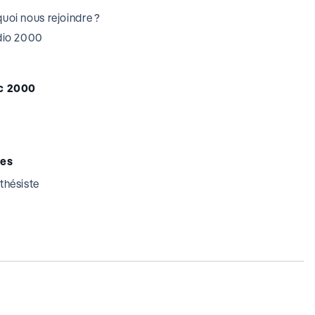
uoi nous rejoindre ?
udio 2000
c 2000
tes
thésiste