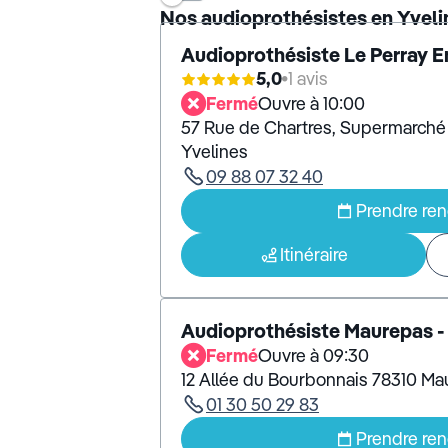
Nos audioprothésistes en Yveli
Audioprothésiste Le Perray E
5,0
1 avis
Fermé
Ouvre à 10:00
57 Rue de Chartres, Supermarché
Yvelines
09 88 07 32 40
Prendre re
Itinéraire
Audioprothésiste Maurepas 
Fermé
Ouvre à 09:30
12 Allée du Bourbonnais 78310 Ma
01 30 50 29 83
Prendre re