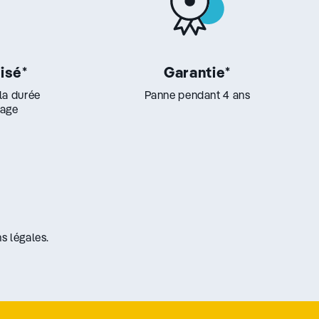
lisé
*
Garantie
*
 la durée
Panne pendant 4 ans
lage
s légales.