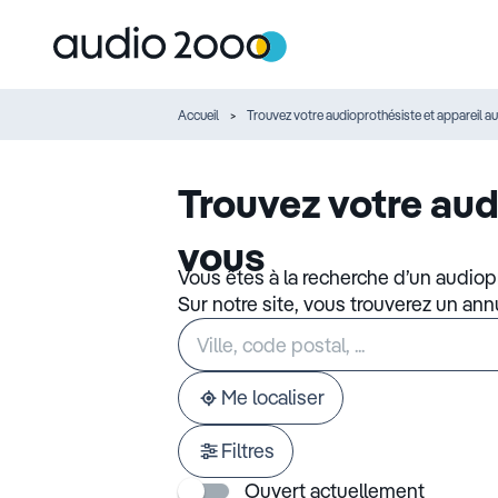
Accueil
Trouvez votre audioprothésiste et appareil au
Trouvez votre aud
vous
Vous êtes à la recherche d’un audiop
Sur notre site, vous trouverez un an
Rechercher
Veuillez
un
renseigner
établissement
une
adresse
Me localiser
Filtres
Ouvert actuellement