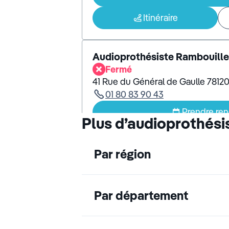
Itinéraire
Audioprothésiste Rambouille
Fermé
41 Rue du Général de Gaulle 7812
01 80 83 90 43
Prendre re
Plus d’audioprothési
Itinéraire
Par région
Audioprothésiste Magny-les
5,0
20 avis
Par département
Fermé
Ouvre à 09:30
Rue Vincent Van Gogh, Centre Co
Magny-Les-Hameaux