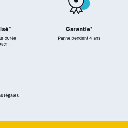
lisé
*
Garantie
*
 la durée
Panne pendant 4 ans
lage
s légales.