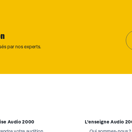
on
osés par nos experts.
tise Audio 2000
L’enseigne Audio 2
ndre votre audition
Qui sommes-nous ?