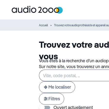
Accueil
Trouvez votre audioprothésiste et appareil au
Trouvez votre aud
vous
Vous êtes à la recherche d’un audiop
Sur notre site, vous trouverez un an
Rechercher
Veuillez
un
renseigner
établissement
une
adresse
Me localiser
Filtres
Ouvert actuellement