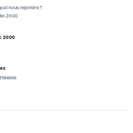
uoi nous rejoindre ?
udio 2000
c 2000
tes
thésiste