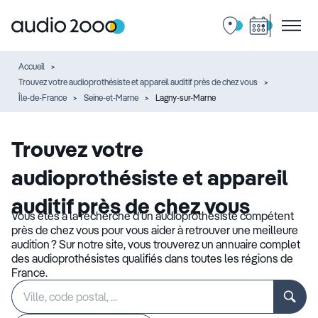
Accueil
Trouvez votre audioprothésiste et appareil auditif près de chez vous
Île-de-France
Seine-et-Marne
Lagny-sur-Marne
Trouvez votre
audioprothésiste et appareil
auditif près de chez vous
Vous êtes à la recherche d’un audioprothésiste compétent
près de chez vous pour vous aider à retrouver une meilleure
audition ? Sur notre site, vous trouverez un annuaire complet
des audioprothésistes qualifiés dans toutes les régions de
France.
Rechercher
Veuillez
un
renseigner
établissement
une