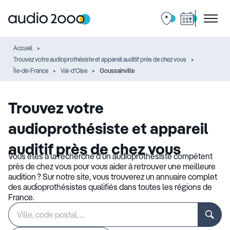
Accueil
Trouvez votre audioprothésiste et appareil auditif près de chez vous
Île-de-France
Val-d'Oise
Goussainville
Trouvez votre
audioprothésiste et appareil
auditif près de chez vous
Vous êtes à la recherche d’un audioprothésiste compétent
près de chez vous pour vous aider à retrouver une meilleure
audition ? Sur notre site, vous trouverez un annuaire complet
des audioprothésistes qualifiés dans toutes les régions de
France.
Rechercher
Veuillez
un
renseigner
établissement
une