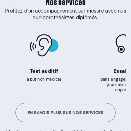
Nos services
Profitez d’un accompagnement sur mesure avec nos
audioprothésistes diplômés.
Test auditif
Essai g
à but non médical
Sans engageme
jours minim
appareil
EN SAVOIR PLUS SUR NOS SERVICES