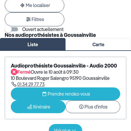
adresse
Me localiser
Filtres
Ouvert actuellement
Nos audioprothésistes à Goussainville
Liste
Carte
Audioprothésiste Goussainville - Audio 2000
Fermé
Ouvre le 10 août à 09:30
10 Boulevard Roger Salengro 95190 Goussainville
01 34 29 77 73
Prendre rendez-vous
Itinéraire
Plus d'infos
Voir plus