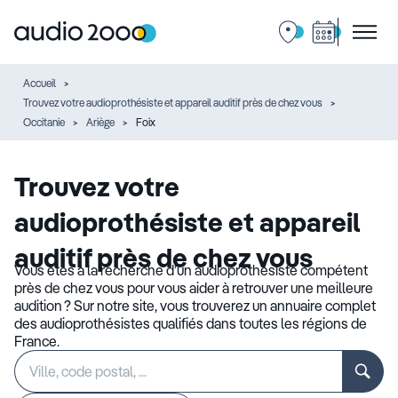
Accueil
Trouvez votre audioprothésiste et appareil auditif près de chez vous
Occitanie
Ariège
Foix
Trouvez votre
audioprothésiste et appareil
auditif près de chez vous
Vous êtes à la recherche d’un audioprothésiste compétent
près de chez vous pour vous aider à retrouver une meilleure
audition ? Sur notre site, vous trouverez un annuaire complet
des audioprothésistes qualifiés dans toutes les régions de
France.
Rechercher
Veuillez
un
renseigner
établissement
une