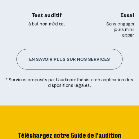
Test auditif
Essai g
à but non médical
Sans engageme
jours minim
appareil
EN SAVOIR PLUS SUR NOS SERVICES
* Services proposés par l’audioprothésiste en application des
dispositions légales.
Téléchargez notre Guide de l’audition