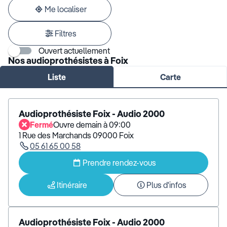
adresse
Me localiser
Filtres
Ouvert actuellement
Nos audioprothésistes à Foix
Liste
Carte
Audioprothésiste Foix - Audio 2000
Fermé
Ouvre demain à 09:00
1 Rue des Marchands 09000 Foix
05 61 65 00 58
Prendre rendez-vous
Itinéraire
Plus d'infos
Audioprothésiste Foix - Audio 2000