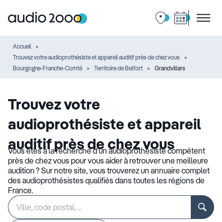
Accueil
Trouvez votre audioprothésiste et appareil auditif près de chez vous
Bourgogne-Franche-Comté
Territoire de Belfort
Grandvillars
Trouvez votre
audioprothésiste et appareil
auditif près de chez vous
Vous êtes à la recherche d’un audioprothésiste compétent
près de chez vous pour vous aider à retrouver une meilleure
audition ? Sur notre site, vous trouverez un annuaire complet
des audioprothésistes qualifiés dans toutes les régions de
France.
Rechercher
Veuillez
un
renseigner
établissement
une