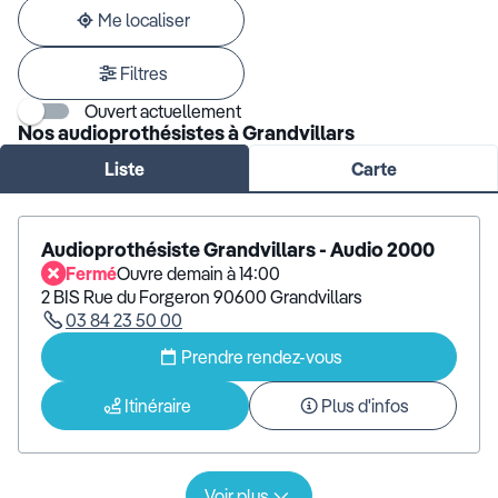
adresse
Me localiser
Filtres
Ouvert actuellement
Nos audioprothésistes à Grandvillars
Liste
Carte
Audioprothésiste Grandvillars - Audio 2000
Fermé
Ouvre demain à 14:00
2 BIS Rue du Forgeron 90600 Grandvillars
03 84 23 50 00
Prendre rendez-vous
Itinéraire
Plus d'infos
Voir plus