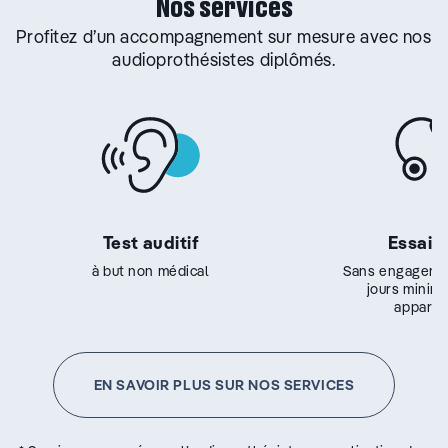
Nos services
Profitez d’un accompagnement sur mesure avec nos
audioprothésistes diplômés.
Test auditif
Essai g
à but non médical
Sans engageme
jours minim
appareil
EN SAVOIR PLUS SUR NOS SERVICES