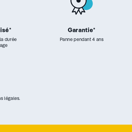
lisé
*
Garantie
*
 la durée
Panne pendant 4 ans
lage
s légales.