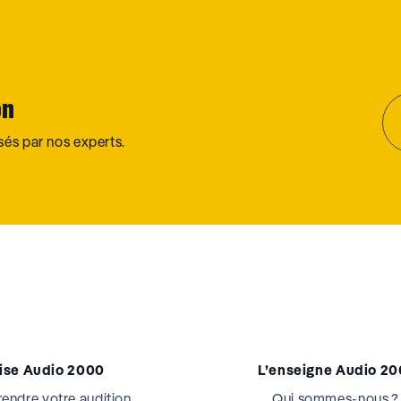
on
osés par nos experts.
tise Audio 2000
L’enseigne Audio 2
ndre votre audition
Qui sommes-nous ?