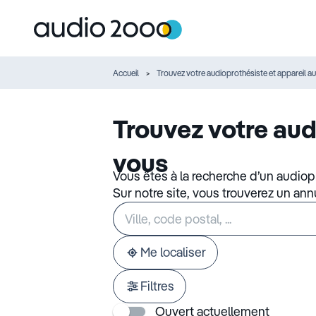
Accueil
Trouvez votre audioprothésiste et appareil au
Trouvez votre aud
vous
Vous êtes à la recherche d’un audiop
Sur notre site, vous trouverez un an
Rechercher
Veuillez
un
renseigner
établissement
une
adresse
Me localiser
Filtres
Ouvert actuellement