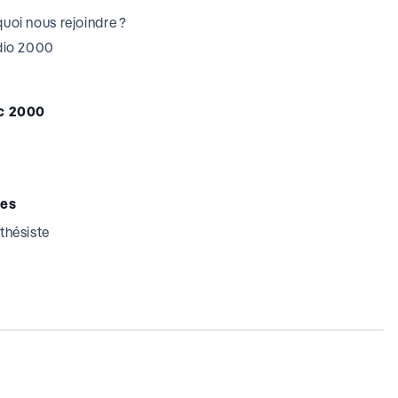
uoi nous rejoindre ?
udio 2000
c 2000
tes
thésiste