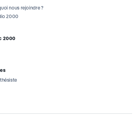
uoi nous rejoindre ?
udio 2000
c 2000
tes
thésiste