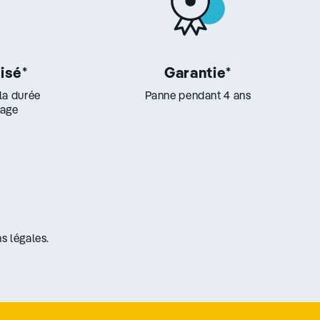
lisé
*
Garantie
*
 la durée
Panne pendant 4 ans
lage
s légales.