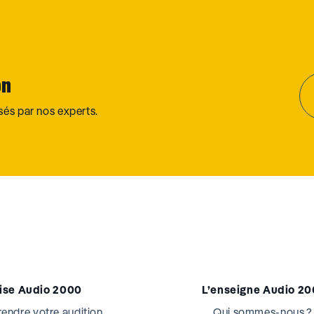
on
osés par nos experts.
tise Audio 2000
L’enseigne Audio 2
ndre votre audition
Qui sommes-nous ?