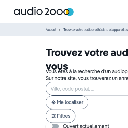
Accueil
Trouvez votre audioprothésiste et appareil au
Trouvez votre aud
vous
Vous êtes à la recherche d’un audiop
Sur notre site, vous trouverez un an
Rechercher
Veuillez
un
renseigner
établissement
une
adresse
Me localiser
Filtres
Ouvert actuellement