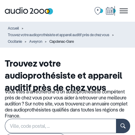
Accueil
Trouvez votre audioprothésiste et appareil auditif près de chez vous
Occitanie
Aveyron
Capdenac-Gare
Trouvez votre
audioprothésiste et appareil
auditif près de chez vous
Vous êtes à la recherche d’un audioprothésiste compétent
près de chez vous pour vous aider à retrouver une meilleure
audition ? Sur notre site, vous trouverez un annuaire complet
des audioprothésistes qualifiés dans toutes les régions de
France.
Rechercher
Veuillez
un
renseigner
établissement
une