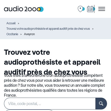
Accueil
Trouvez votre audioprothésiste et appareil auditif près de chez vous
Occitanie
Aveyron
Trouvez votre
audioprothésiste et appareil
auditif près de chez vous
Vous êtes à la recherche d’un audioprothésiste compétent
près de chez vous pour vous aider à retrouver une meilleure
audition ? Sur notre site, vous trouverez un annuaire complet
des audioprothésistes qualifiés dans toutes les régions de
France.
Rechercher
Veuillez
un
renseigner
établissement
une