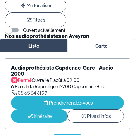
adresse
Me localiser
Filtres
Ouvert actuellement
Nos audioprothésistes en Aveyron
Liste
Carte
Audioprothésiste Capdenac-Gare - Audio
2000
Fermé
Ouvre le 11 août à 09:00
6 Rue de la République 12700 Capdenac-Gare
05 65 34 61 99
Prendre rendez-vous
Itinéraire
Plus d'infos