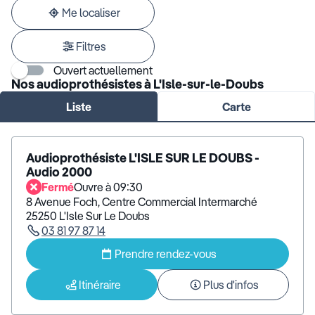
adresse
Me localiser
Filtres
Ouvert actuellement
Nos audioprothésistes à L'Isle-sur-le-Doubs
Liste
Carte
Audioprothésiste L'ISLE SUR LE DOUBS -
Audio 2000
Fermé
Ouvre à 09:30
8 Avenue Foch, Centre Commercial Intermarché
25250 L'Isle Sur Le Doubs
03 81 97 87 14
Prendre rendez-vous
Itinéraire
Plus d'infos