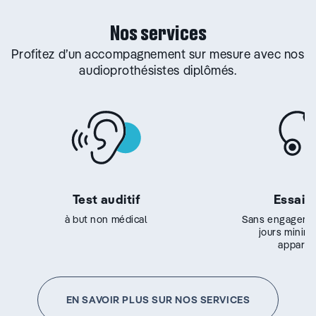
Nos services
Profitez d’un accompagnement sur mesure avec nos
audioprothésistes diplômés.
Test auditif
Essai g
à but non médical
Sans engageme
jours minim
appareil
EN SAVOIR PLUS SUR NOS SERVICES