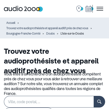
Accueil
Trouvez votre audioprothésiste et appareil auditif près de chez vous
Bourgogne-Franche-Comté
Doubs
L'Isle-sur-le-Doubs
Trouvez votre
audioprothésiste et appareil
auditif près de chez vous
Vous êtes à la recherche d’un audioprothésiste compétent
près de chez vous pour vous aider à retrouver une meilleure
audition ? Sur notre site, vous trouverez un annuaire complet
des audioprothésistes qualifiés dans toutes les régions de
France.
Rechercher
Veuillez
un
renseigner
établissement
une