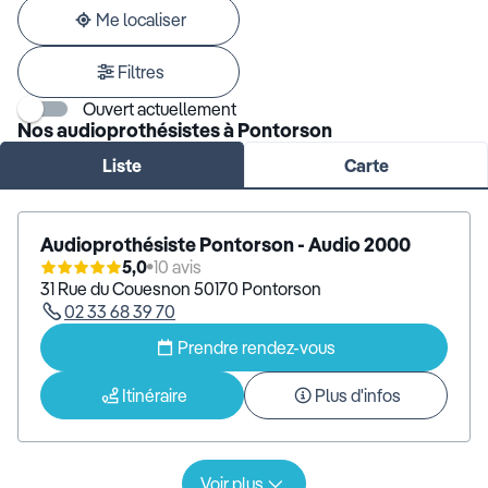
adresse
Me localiser
Filtres
Ouvert actuellement
Nos audioprothésistes à Pontorson
Liste
Carte
Audioprothésiste Pontorson - Audio 2000
5,0
10 avis
31 Rue du Couesnon 50170 Pontorson
02 33 68 39 70
Prendre rendez-vous
Itinéraire
Plus d'infos
Voir plus