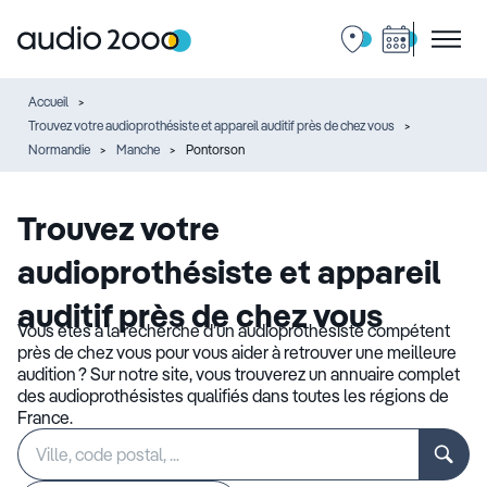
Accueil
Trouvez votre audioprothésiste et appareil auditif près de chez vous
Normandie
Manche
Pontorson
Trouvez votre
audioprothésiste et appareil
auditif près de chez vous
Vous êtes à la recherche d’un audioprothésiste compétent
près de chez vous pour vous aider à retrouver une meilleure
audition ? Sur notre site, vous trouverez un annuaire complet
des audioprothésistes qualifiés dans toutes les régions de
France.
Rechercher
Veuillez
un
renseigner
établissement
une