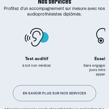
Nos services
Profitez d’un accompagnement sur mesure avec nos
audioprothésistes diplômés.
Test auditif
Essai g
à but non médical
Sans engageme
jours minim
appareil
EN SAVOIR PLUS SUR NOS SERVICES