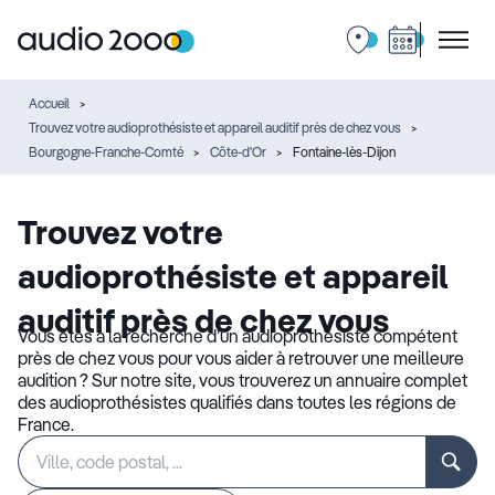
Accueil
Trouvez votre audioprothésiste et appareil auditif près de chez vous
Bourgogne-Franche-Comté
Côte-d'Or
Fontaine-lès-Dijon
Trouvez votre
audioprothésiste et appareil
auditif près de chez vous
Vous êtes à la recherche d’un audioprothésiste compétent
près de chez vous pour vous aider à retrouver une meilleure
audition ? Sur notre site, vous trouverez un annuaire complet
des audioprothésistes qualifiés dans toutes les régions de
France.
Rechercher
Veuillez
un
renseigner
établissement
une