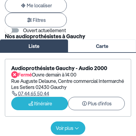
adresse
Me localiser
Filtres
Ouvert actuellement
Nos audioprothésistes à Gauchy
Liste
Carte
Audioprothésiste Gauchy - Audio 2000
Fermé
Ouvre demain à 14:00
Rue Auguste Delaune, Centre commercial Intermarché
Les Setiers 02430 Gauchy
07 44 65 50 44
Itinéraire
Plus d'infos
Voir plus