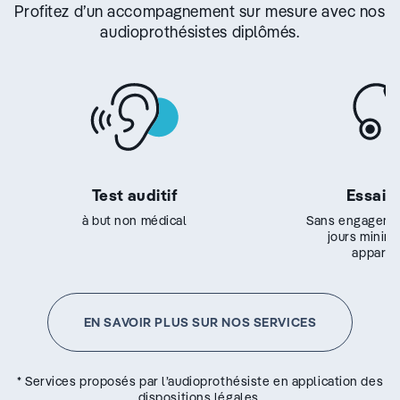
Profitez d’un accompagnement sur mesure avec nos
audioprothésistes diplômés.
Test auditif
Essai g
à but non médical
Sans engageme
jours minim
appareil
EN SAVOIR PLUS SUR NOS SERVICES
* Services proposés par l’audioprothésiste en application des
dispositions légales.