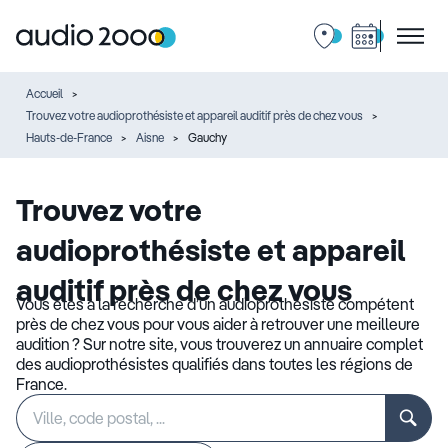
Accueil
Trouvez votre audioprothésiste et appareil auditif près de chez vous
Hauts-de-France
Aisne
Gauchy
Trouvez votre
audioprothésiste et appareil
auditif près de chez vous
Vous êtes à la recherche d’un audioprothésiste compétent
près de chez vous pour vous aider à retrouver une meilleure
audition ? Sur notre site, vous trouverez un annuaire complet
des audioprothésistes qualifiés dans toutes les régions de
France.
Rechercher
Veuillez
un
renseigner
établissement
une