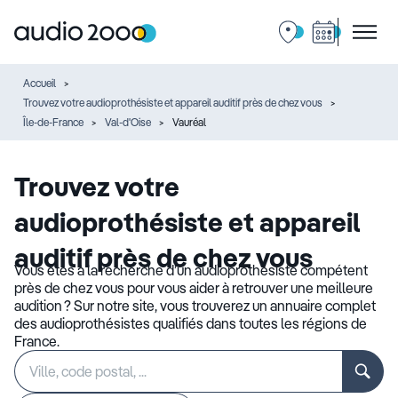
Accueil
Trouvez votre audioprothésiste et appareil auditif près de chez vous
Île-de-France
Val-d'Oise
Vauréal
Trouvez votre
audioprothésiste et appareil
auditif près de chez vous
Vous êtes à la recherche d’un audioprothésiste compétent
près de chez vous pour vous aider à retrouver une meilleure
audition ? Sur notre site, vous trouverez un annuaire complet
des audioprothésistes qualifiés dans toutes les régions de
France.
Rechercher
Veuillez
un
renseigner
établissement
une