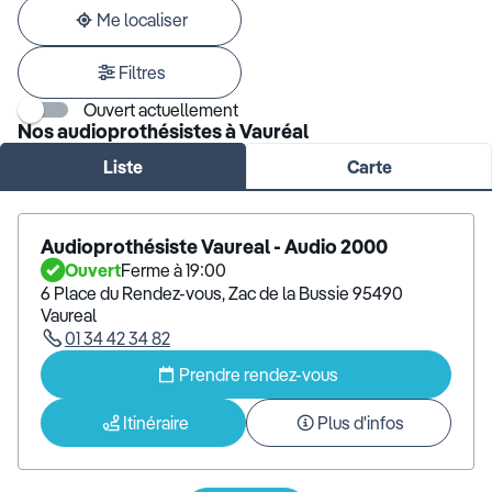
adresse
Me localiser
Filtres
Ouvert actuellement
Nos audioprothésistes à Vauréal
Liste
Carte
Audioprothésiste Vaureal - Audio 2000
Ouvert
Ferme à 19:00
6 Place du Rendez-vous, Zac de la Bussie 95490
Vaureal
01 34 42 34 82
Prendre rendez-vous
Itinéraire
Plus d'infos