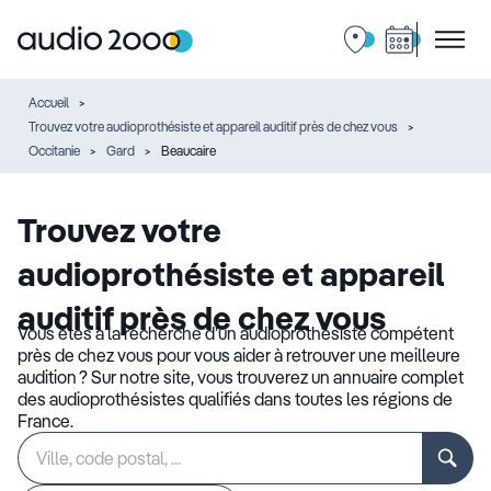
Accueil
Trouvez votre audioprothésiste et appareil auditif près de chez vous
Occitanie
Gard
Beaucaire
Trouvez votre
audioprothésiste et appareil
auditif près de chez vous
Vous êtes à la recherche d’un audioprothésiste compétent
près de chez vous pour vous aider à retrouver une meilleure
audition ? Sur notre site, vous trouverez un annuaire complet
des audioprothésistes qualifiés dans toutes les régions de
France.
Rechercher
Veuillez
un
renseigner
établissement
une