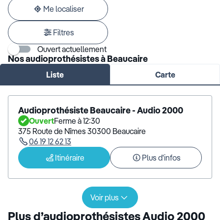
adresse
Me localiser
Filtres
Ouvert actuellement
Nos audioprothésistes à Beaucaire
Liste
Carte
Audioprothésiste Beaucaire - Audio 2000
Ouvert
Ferme à 12:30
375 Route de Nîmes 30300 Beaucaire
06 19 12 62 13
Itinéraire
Plus d'infos
Voir plus
Plus d’audioprothésistes Audio 2000