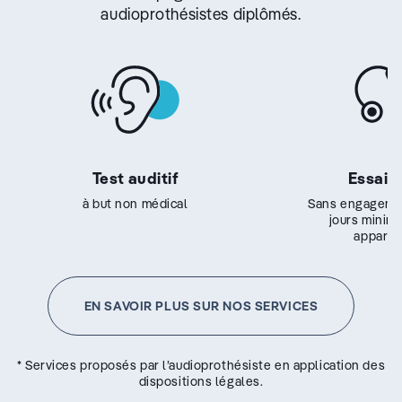
audioprothésistes diplômés.
Test auditif
Essai g
à but non médical
Sans engageme
jours minim
appareil
EN SAVOIR PLUS SUR NOS SERVICES
* Services proposés par l’audioprothésiste en application des
dispositions légales.