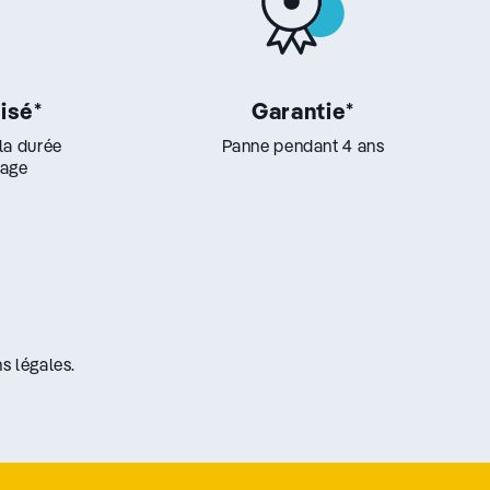
lisé
*
Garantie
*
 la durée
Panne pendant 4 ans
lage
s légales.