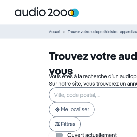
Accueil
Trouvez votre audioprothésiste et appareil au
Trouvez votre aud
vous
Vous êtes à la recherche d’un audiop
Sur notre site, vous trouverez un an
Rechercher
Veuillez
un
renseigner
établissement
une
adresse
Me localiser
Filtres
Ouvert actuellement