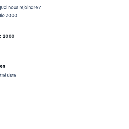
uoi nous rejoindre ?
udio 2000
c 2000
tes
thésiste