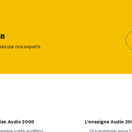
on
osés par nos experts.
tise Audio 2000
L’enseigne Audio 2
ndre votre audition
Qui sommes-nous ?