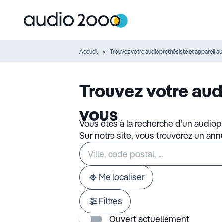
Accueil
Trouvez votre audioprothésiste et appareil au
Trouvez votre aud
vous
Vous êtes à la recherche d’un audiop
Sur notre site, vous trouverez un an
Rechercher
Veuillez
un
renseigner
établissement
une
adresse
Me localiser
Filtres
Ouvert actuellement