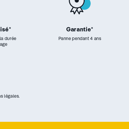
lisé
*
Garantie
*
 la durée
Panne pendant 4 ans
lage
s légales.