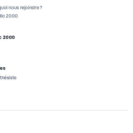
uoi nous rejoindre ?
udio 2000
c 2000
tes
thésiste