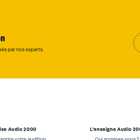
on
osés par nos experts.
tise Audio 2000
L’enseigne Audio 2
ndre votre audition
Qui sommes-nous ?