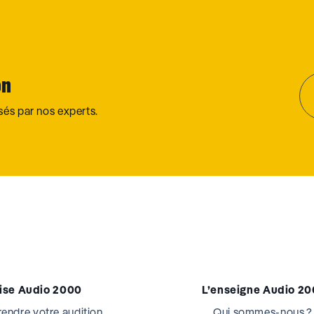
on
osés par nos experts.
tise Audio 2000
L’enseigne Audio 2
ndre votre audition
Qui sommes-nous ?