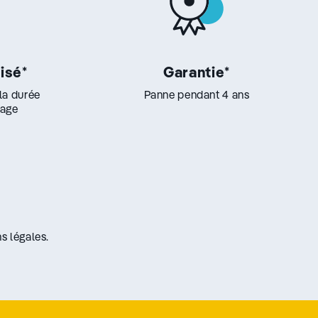
lisé
*
Garantie
*
 la durée
Panne pendant 4 ans
lage
s légales.