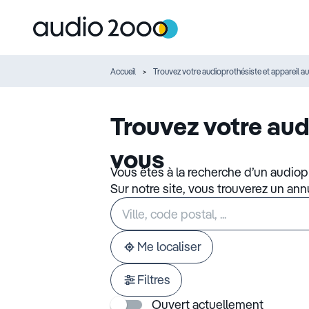
Accueil
Trouvez votre audioprothésiste et appareil au
Trouvez votre aud
vous
Vous êtes à la recherche d’un audiop
Sur notre site, vous trouverez un an
Rechercher
Veuillez
un
renseigner
établissement
une
adresse
Me localiser
Filtres
Ouvert actuellement