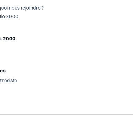
uoi nous rejoindre ?
udio 2000
c 2000
tes
thésiste