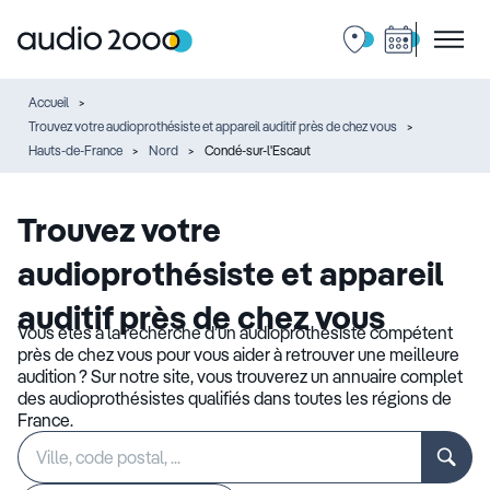
Accueil
Trouvez votre audioprothésiste et appareil auditif près de chez vous
Hauts-de-France
Nord
Condé-sur-l'Escaut
Trouvez votre
audioprothésiste et appareil
auditif près de chez vous
Vous êtes à la recherche d’un audioprothésiste compétent
près de chez vous pour vous aider à retrouver une meilleure
audition ? Sur notre site, vous trouverez un annuaire complet
des audioprothésistes qualifiés dans toutes les régions de
France.
Rechercher
Veuillez
un
renseigner
établissement
une