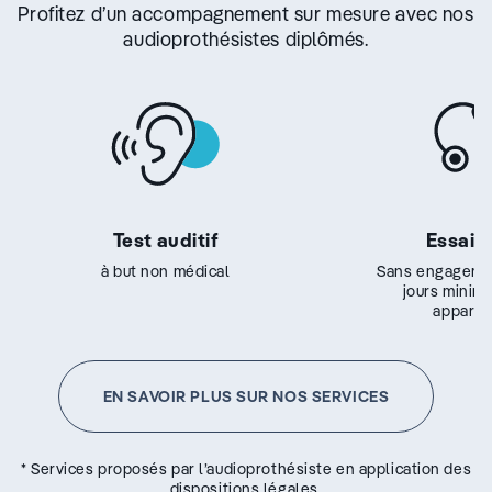
Profitez d’un accompagnement sur mesure avec nos
audioprothésistes diplômés.
Test auditif
Essai g
à but non médical
Sans engageme
jours minim
appareil
EN SAVOIR PLUS SUR NOS SERVICES
* Services proposés par l’audioprothésiste en application des
dispositions légales.