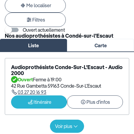
adresse
Me localiser
Filtres
Ouvert actuellement
Nos audioprothésistes à Condé-sur-l'Escaut
Liste
Carte
Audioprothésiste Conde-Sur-L’Escaut - Audio
2000
Ouvert
Ferme à 19:00
42 Rue Gambetta 59163 Conde-Sur-L’Escaut
03 27 20 16 93
Itinéraire
Plus d'infos
Voir plus