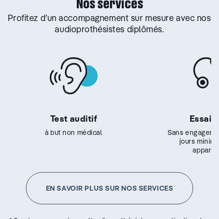
Nos services
Profitez d’un accompagnement sur mesure avec nos
audioprothésistes diplômés.
Test auditif
Essai g
à but non médical
Sans engageme
jours minim
appareil
EN SAVOIR PLUS SUR NOS SERVICES