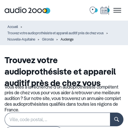
Accueil
Trouvez votre audioprothésiste et appareil auditif près de chez vous
Nouvelle-Aquitaine
Gironde
Audenge
Trouvez votre
audioprothésiste et appareil
auditif près de chez vous
Vous êtes à la recherche d’un audioprothésiste compétent
près de chez vous pour vous aider à retrouver une meilleure
audition ? Sur notre site, vous trouverez un annuaire complet
des audioprothésistes qualifiés dans toutes les régions de
France.
Rechercher
Veuillez
un
renseigner
établissement
une