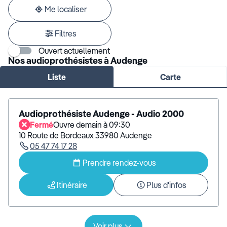
adresse
Me localiser
Filtres
Ouvert actuellement
Nos audioprothésistes à Audenge
Liste
Carte
Audioprothésiste Audenge - Audio 2000
Fermé
Ouvre demain à 09:30
10 Route de Bordeaux 33980 Audenge
05 47 74 17 28
Prendre rendez-vous
Itinéraire
Plus d'infos
Voir plus