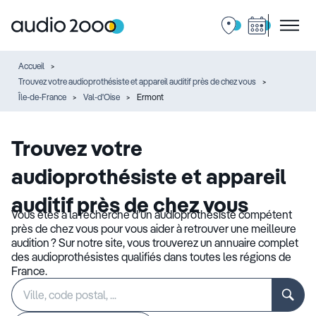
Accueil
Trouvez votre audioprothésiste et appareil auditif près de chez vous
Île-de-France
Val-d'Oise
Ermont
Trouvez votre
audioprothésiste et appareil
auditif près de chez vous
Vous êtes à la recherche d’un audioprothésiste compétent
près de chez vous pour vous aider à retrouver une meilleure
audition ? Sur notre site, vous trouverez un annuaire complet
des audioprothésistes qualifiés dans toutes les régions de
France.
Rechercher
Veuillez
un
renseigner
établissement
une