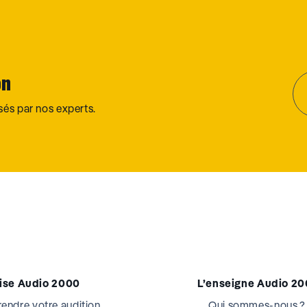
on
osés par nos experts.
tise Audio 2000
L’enseigne Audio 2
ndre votre audition
Qui sommes-nous ?