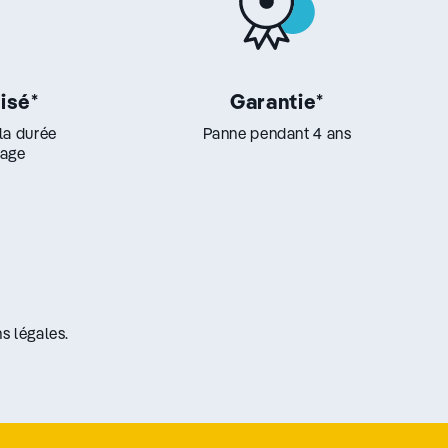
lisé
*
Garantie
*
 la durée
Panne pendant 4 ans
lage
s légales.