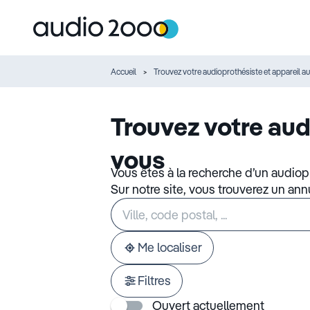
Accueil
Trouvez votre audioprothésiste et appareil au
Trouvez votre aud
vous
Vous êtes à la recherche d’un audiop
Sur notre site, vous trouverez un an
Rechercher
Veuillez
un
renseigner
établissement
une
adresse
Me localiser
Filtres
Ouvert actuellement