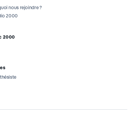
uoi nous rejoindre ?
udio 2000
c 2000
tes
thésiste