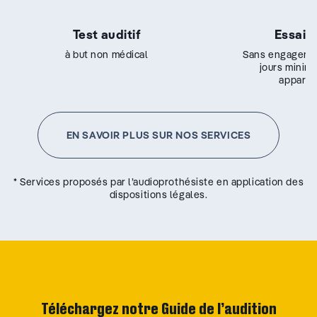
Test auditif
Essai g
à but non médical
Sans engageme
jours minim
appareil
EN SAVOIR PLUS SUR NOS SERVICES
* Services proposés par l’audioprothésiste en application des
dispositions légales.
Téléchargez notre Guide de l’audition