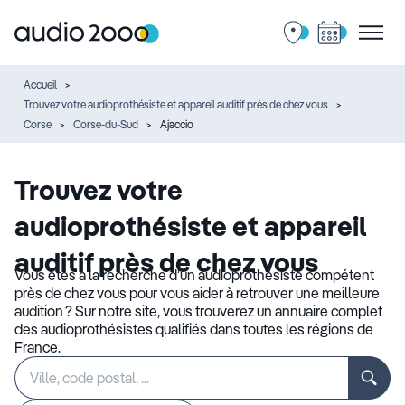
Accueil
Trouvez votre audioprothésiste et appareil auditif près de chez vous
Corse
Corse-du-Sud
Ajaccio
Trouvez votre
audioprothésiste et appareil
auditif près de chez vous
Vous êtes à la recherche d’un audioprothésiste compétent
près de chez vous pour vous aider à retrouver une meilleure
audition ? Sur notre site, vous trouverez un annuaire complet
des audioprothésistes qualifiés dans toutes les régions de
France.
Rechercher
Veuillez
un
renseigner
établissement
une