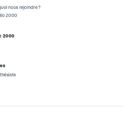
uoi nous rejoindre ?
udio 2000
c 2000
tes
thésiste