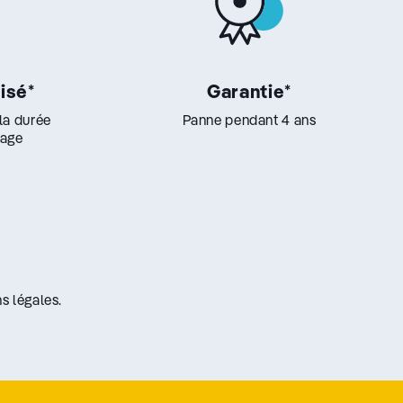
lisé
*
Garantie
*
 la durée
Panne pendant 4 ans
lage
s légales.