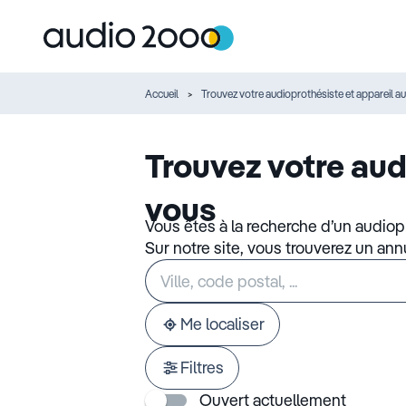
Accueil
Trouvez votre audioprothésiste et appareil au
Trouvez votre aud
vous
Vous êtes à la recherche d’un audiop
Sur notre site, vous trouverez un an
Rechercher
Veuillez
un
renseigner
établissement
une
adresse
Me localiser
Filtres
Ouvert actuellement