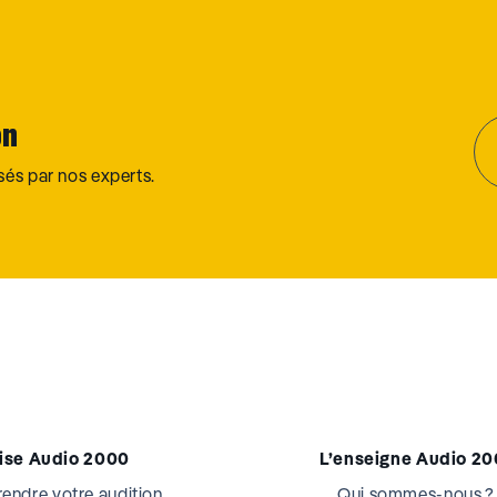
on
osés par nos experts.
tise Audio 2000
L’enseigne Audio 2
ndre votre audition
Qui sommes-nous ?