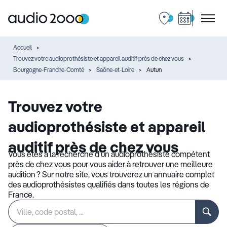
Accueil
Trouvez votre audioprothésiste et appareil auditif près de chez vous
Bourgogne-Franche-Comté
Saône-et-Loire
Autun
Trouvez votre
audioprothésiste et appareil
auditif près de chez vous
Vous êtes à la recherche d’un audioprothésiste compétent
près de chez vous pour vous aider à retrouver une meilleure
audition ? Sur notre site, vous trouverez un annuaire complet
des audioprothésistes qualifiés dans toutes les régions de
France.
Rechercher
Veuillez
un
renseigner
établissement
une