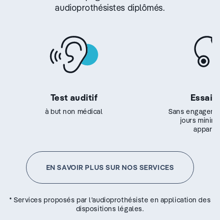
audioprothésistes diplômés.
Test auditif
Essai g
à but non médical
Sans engageme
jours minim
appareil
EN SAVOIR PLUS SUR NOS SERVICES
* Services proposés par l’audioprothésiste en application des
dispositions légales.