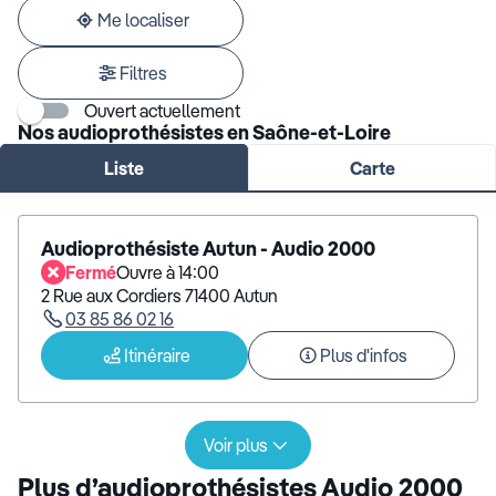
adresse
Me localiser
Filtres
Ouvert actuellement
Nos audioprothésistes en Saône-et-Loire
Liste
Carte
Audioprothésiste Autun - Audio 2000
Fermé
Ouvre à 14:00
2 Rue aux Cordiers 71400 Autun
03 85 86 02 16
Itinéraire
Plus d'infos
Voir plus
Plus d’audioprothésistes Audio 2000