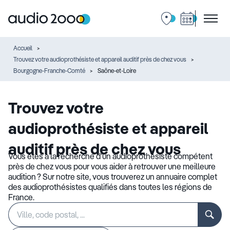
Accueil
Trouvez votre audioprothésiste et appareil auditif près de chez vous
Bourgogne-Franche-Comté
Saône-et-Loire
Trouvez votre
audioprothésiste et appareil
auditif près de chez vous
Vous êtes à la recherche d’un audioprothésiste compétent
près de chez vous pour vous aider à retrouver une meilleure
audition ? Sur notre site, vous trouverez un annuaire complet
des audioprothésistes qualifiés dans toutes les régions de
France.
Rechercher
Veuillez
un
renseigner
établissement
une