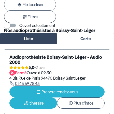
adresse
Me localiser
Filtres
Ouvert actuellement
Nos audioprothésistes à Boissy-Saint-Léger
Liste
Carte
Audioprothésiste Boissy-Saint-Léger - Audio
2000
5,0
2 avis
Fermé
Ouvre à 09:30
4 Bis Rue de Paris 94470 Boissy Saint Leger
01 45 69 78 43
Prendre rendez-vous
Itinéraire
Plus d'infos