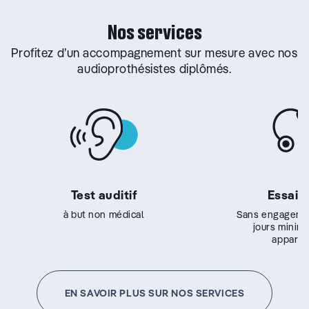
Nos services
Profitez d’un accompagnement sur mesure avec nos
audioprothésistes diplômés.
Test auditif
Essai g
à but non médical
Sans engageme
jours minim
appareil
EN SAVOIR PLUS SUR NOS SERVICES