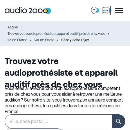
Accueil
Trouvez votre audioprothésiste et appareil auditif près de chez vous
Île-de-France
Val-de-Marne
Boissy-Saint-Léger
Trouvez votre
audioprothésiste et appareil
auditif près de chez vous
Vous êtes à la recherche d’un audioprothésiste compétent
près de chez vous pour vous aider à retrouver une meilleure
audition ? Sur notre site, vous trouverez un annuaire complet
des audioprothésistes qualifiés dans toutes les régions de
France.
Rechercher
Veuillez
un
renseigner
établissement
une