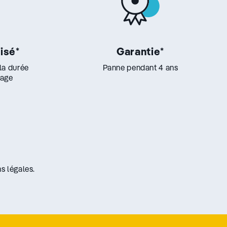
lisé
*
Garantie
*
 la durée
Panne pendant 4 ans
lage
s légales.