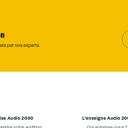
on
osés par nos experts.
tise Audio 2000
L’enseigne Audio 2
ndre votre audition
Qui sommes-nous ?