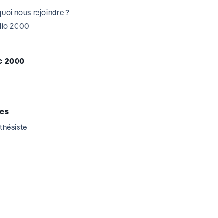
uoi nous rejoindre ?
udio 2000
c 2000
tes
thésiste