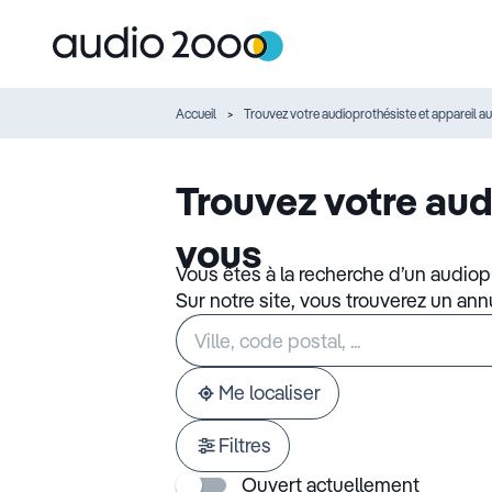
Accueil
Trouvez votre audioprothésiste et appareil au
Trouvez votre aud
vous
Vous êtes à la recherche d’un audiop
Sur notre site, vous trouverez un an
Rechercher
Veuillez
un
renseigner
établissement
une
adresse
Me localiser
Filtres
Ouvert actuellement