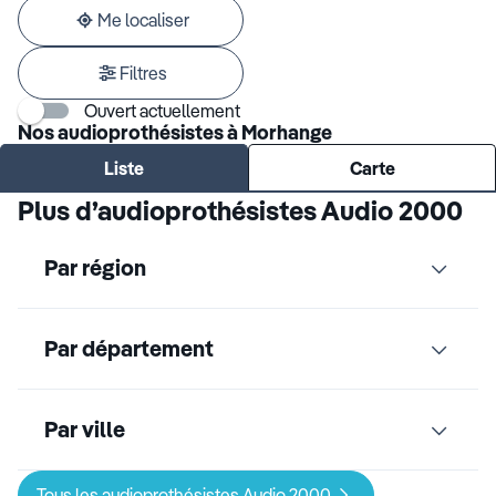
adresse
Me localiser
Filtres
Ouvert actuellement
Nos audioprothésistes à Morhange
Liste
Carte
Plus d’audioprothésistes Audio 2000
Par région
Par département
Par ville
Tous les audioprothésistes Audio 2000