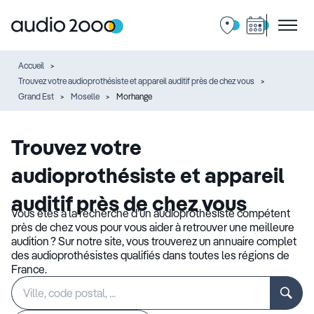
Accueil
Trouvez votre audioprothésiste et appareil auditif près de chez vous
Grand Est
Moselle
Morhange
Trouvez votre
audioprothésiste et appareil
auditif près de chez vous
Vous êtes à la recherche d’un audioprothésiste compétent
près de chez vous pour vous aider à retrouver une meilleure
audition ? Sur notre site, vous trouverez un annuaire complet
des audioprothésistes qualifiés dans toutes les régions de
France.
Rechercher
Veuillez
un
renseigner
établissement
une