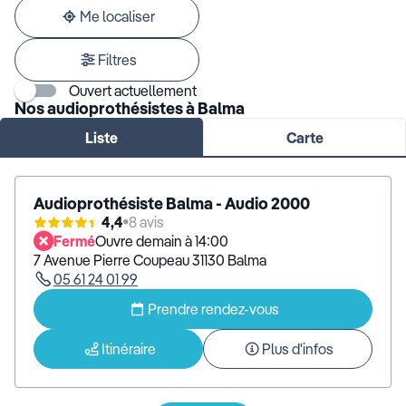
adresse
Me localiser
Filtres
Ouvert actuellement
Nos audioprothésistes à Balma
Liste
Carte
Audioprothésiste Balma - Audio 2000
4,4
8 avis
Fermé
Ouvre demain à 14:00
7 Avenue Pierre Coupeau 31130 Balma
05 61 24 01 99
Prendre rendez-vous
Itinéraire
Plus d'infos