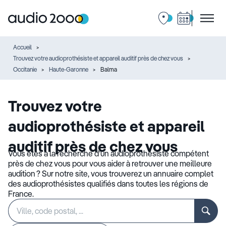
Accueil
Trouvez votre audioprothésiste et appareil auditif près de chez vous
Occitanie
Haute-Garonne
Balma
Trouvez votre
audioprothésiste et appareil
auditif près de chez vous
Vous êtes à la recherche d’un audioprothésiste compétent
près de chez vous pour vous aider à retrouver une meilleure
audition ? Sur notre site, vous trouverez un annuaire complet
des audioprothésistes qualifiés dans toutes les régions de
France.
Rechercher
Veuillez
un
renseigner
établissement
une