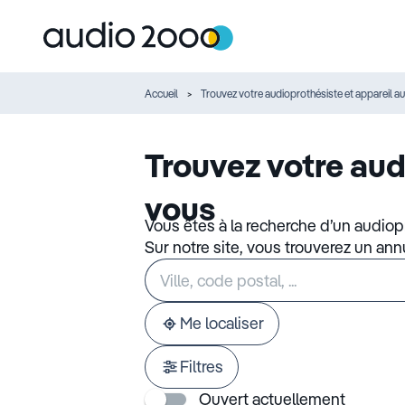
Accueil
Trouvez votre audioprothésiste et appareil au
Trouvez votre aud
vous
Vous êtes à la recherche d’un audiop
Sur notre site, vous trouverez un an
Rechercher
Veuillez
un
renseigner
établissement
une
adresse
Me localiser
Filtres
Ouvert actuellement