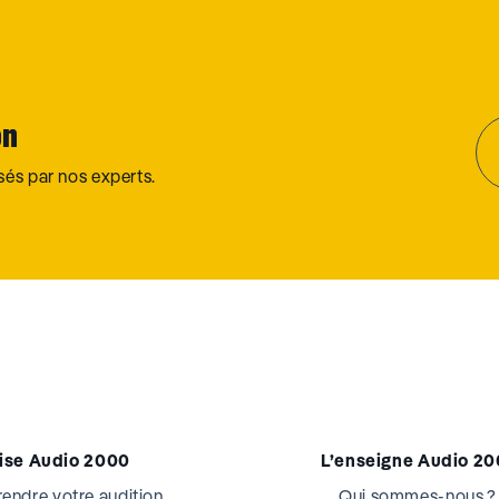
on
osés par nos experts.
tise Audio 2000
L’enseigne Audio 2
ndre votre audition
Qui sommes-nous ?