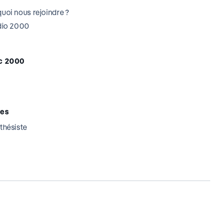
uoi nous rejoindre ?
udio 2000
c 2000
tes
thésiste