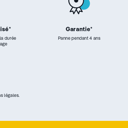
lisé
*
Garantie
*
 la durée
Panne pendant 4 ans
lage
s légales.