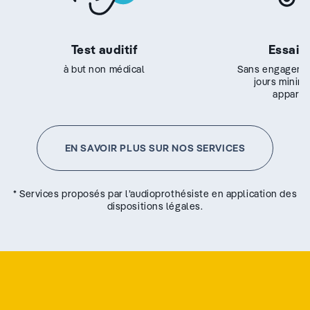
Test auditif
Essai g
à but non médical
Sans engageme
jours minim
appareil
EN SAVOIR PLUS SUR NOS SERVICES
* Services proposés par l’audioprothésiste en application des
dispositions légales.