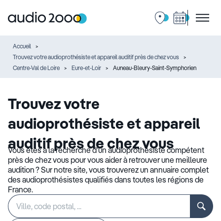
Accueil
Trouvez votre audioprothésiste et appareil auditif près de chez vous
Centre-Val de Loire
Eure-et-Loir
Auneau-Bleury-Saint-Symphorien
Trouvez votre
audioprothésiste et appareil
auditif près de chez vous
Vous êtes à la recherche d’un audioprothésiste compétent
près de chez vous pour vous aider à retrouver une meilleure
audition ? Sur notre site, vous trouverez un annuaire complet
des audioprothésistes qualifiés dans toutes les régions de
France.
Rechercher
Veuillez
un
renseigner
établissement
une