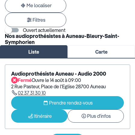
adresse
Me localiser
Filtres
Ouvert actuellement
Nos audioprothésistes à Auneau-Bleury-Saint-
Symphorien
Liste
Carte
Audioprothésiste Auneau - Audio 2000
Fermé
Ouvre le 14 août à 09:00
2 Rue Pasteur, Place de l'Eglise 28700 Auneau
02 37 31 30 10
Prendre rendez-vous
Itinéraire
Plus d'infos