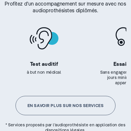
Profitez d’un accompagnement sur mesure avec nos
audioprothésistes diplômés.
Test auditif
Essai g
à but non médical
Sans engageme
jours minim
appareil
EN SAVOIR PLUS SUR NOS SERVICES
* Services proposés par l’audioprothésiste en application des
dispositions légales.