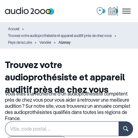
Accueil
Trouvez votre audioprothésiste et appareil auditif près de chez vous
Pays de la Loire
Vendée
Aizenay
Trouvez votre
audioprothésiste et appareil
auditif près de chez vous
Vous êtes à la recherche d’un audioprothésiste compétent
près de chez vous pour vous aider à retrouver une meilleure
audition ? Sur notre site, vous trouverez un annuaire complet
des audioprothésistes qualifiés dans toutes les régions de
France.
Rechercher
Veuillez
un
renseigner
établissement
une