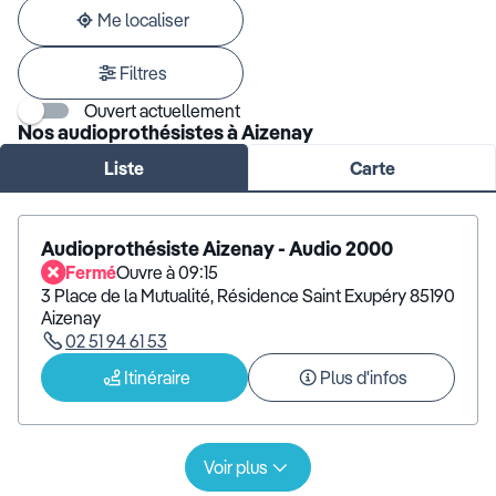
adresse
Me localiser
Filtres
Ouvert actuellement
Nos audioprothésistes à Aizenay
Liste
Carte
Audioprothésiste Aizenay - Audio 2000
Fermé
Ouvre à 09:15
3 Place de la Mutualité, Résidence Saint Exupéry 85190
Aizenay
02 51 94 61 53
Itinéraire
Plus d'infos
Voir plus