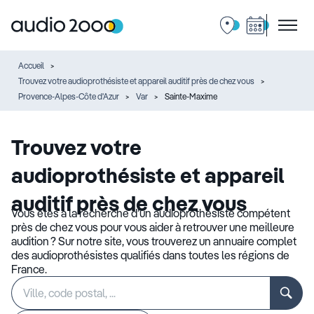
Accueil
Trouvez votre audioprothésiste et appareil auditif près de chez vous
Provence-Alpes-Côte d'Azur
Var
Sainte-Maxime
Trouvez votre
audioprothésiste et appareil
auditif près de chez vous
Vous êtes à la recherche d’un audioprothésiste compétent
près de chez vous pour vous aider à retrouver une meilleure
audition ? Sur notre site, vous trouverez un annuaire complet
des audioprothésistes qualifiés dans toutes les régions de
France.
Rechercher
Veuillez
un
renseigner
établissement
une