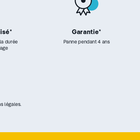
lisé
*
Garantie
*
 la durée
Panne pendant 4 ans
lage
s légales.