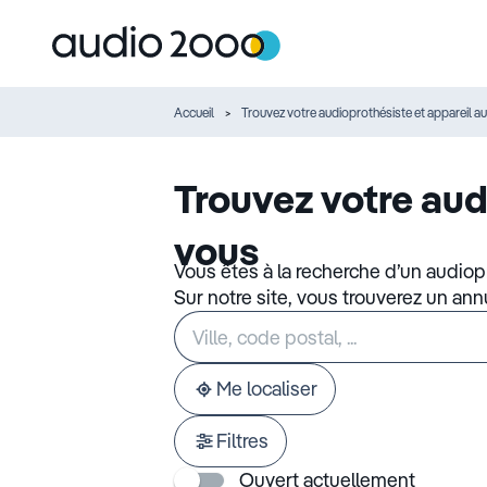
Accueil
Trouvez votre audioprothésiste et appareil au
Trouvez votre aud
vous
Vous êtes à la recherche d’un audiop
Sur notre site, vous trouverez un an
Rechercher
Veuillez
un
renseigner
établissement
une
adresse
Me localiser
Filtres
Ouvert actuellement