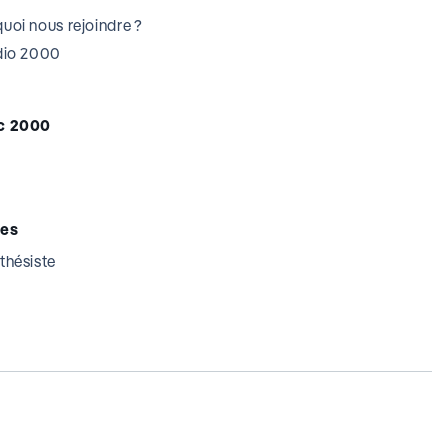
uoi nous rejoindre ?
udio 2000
c 2000
tes
thésiste