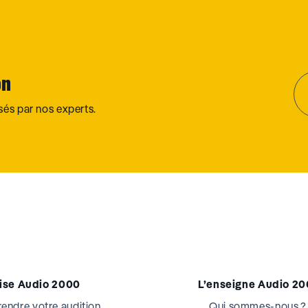
on
osés par nos experts.
tise Audio 2000
L’enseigne Audio 2
ndre votre audition
Qui sommes-nous ?